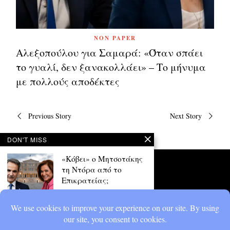
NON PAPER
Αλεξοπούλου για Σαμαρά: «Όταν σπάει
το γυαλί, δεν ξανακολλάει» – Το μήνυμα
με πολλούς αποδέκτες
Πλοήγηση
Previous Story
Next Story
άρθρων
DON'T MISS
«Κόβει» ο Μητσοτάκης
τη Ντόρα από το
Επικρατείας;
Έντονες συζητήσεις έχει
προκαλέσει δημοσίευμα που
θέλει τον Κυριάκο Μητσοτάκη
να αφήνει