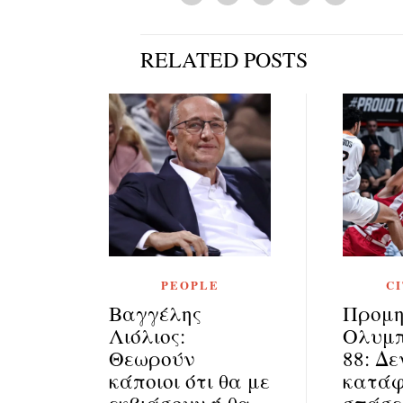
RELATED POSTS
PEOPLE
C
Βαγγέλης
Προμη
Λιόλιος:
Ολυμπ
Θεωρούν
88: Δε
κάποιοι ότι θα με
κατάφ
εκβιάσουν ή θα
σπάσε