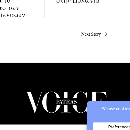
το των
όλευκων
Next Story