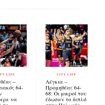
ITY LIFE
CITY LIFE
θέας –
Λέγκια –
ιακός 64-
Προμηθέας 64-
ν
68: Οι μικροί του
ερε να
έδωσαν το διπλό
ι το
στην Πολωνία