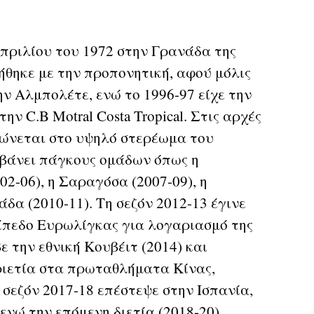
Απριλίου του 1972 στην Γρανάδα της
ήθηκε με την προπονητική, αφού μόλις
ην Αλμπολέτε, ενώ το 1996-97 είχε την
ην C.B Motral Costa Tropical. Στις αρχές
ερώνεται στο υψηλό στερέωμα του
βάνει πάγκους ομάδων όπως η
02-06), η Σαραγόσα (2007-09), η
δα (2010-11). Τη σεζόν 2012-13 έγινε
 επίπεδο Ευρωλίγκας για λογαριασμό της
την εθνική Κουβέιτ (2014) και
τριετία στα πρωταθλήματα Κίνας,
σεζόν 2017-18 επέστεψε στην Ισπανία,
 ενώ την επόμενη διετία (2018-20)