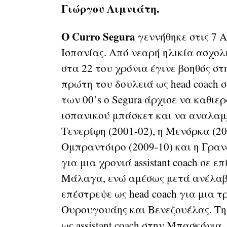
Γιώργου Λιμνιάτη.
Ο Curro Segura
γεννήθηκε στις 7 
Ισπανίας. Από νεαρή ηλικία ασχολ
στα 22 του χρόνια έγινε βοηθός στ
πρώτη του δουλειά ως head coach στ
των 00’s ο Segura άρχισε να καθι
ισπανικού μπάσκετ και να αναλαμ
Τενερίφη (2001-02), η Μενόρκα (20
Ομπραντόιρο (2009-10) και η Γρανά
για μια χρονιά assistant coach σε
Μάλαγα, ενώ αμέσως μετά ανέλαβε 
επέστρεψε ως head coach για μια 
Ουρουγουάης και Βενεζουέλας. Τη 
ως assistant coach στην Μπασκόνια,