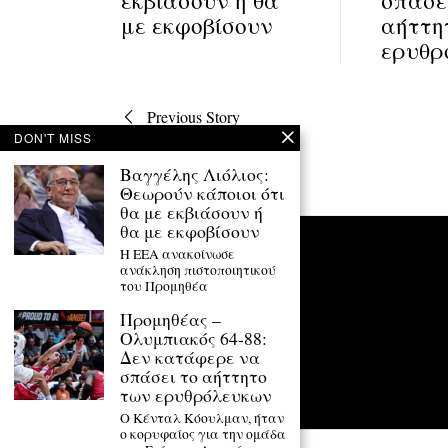
με εκφοβίσουν
αήττη
ερυθρ
Πλοήγηση
Previous Story
DON'T MISS
άρθρων
Βαγγέλης Λιόλιος:
Θεωρούν κάποιοι ότι
θα με εκβιάσουν ή
θα με εκφοβίσουν
H EEA ανακοίνωσε
ανάκληση πιστοποιητικού
του Προμηθέα
Προμηθέας –
Ολυμπιακός 64-88:
Δεν κατάφερε να
σπάσει το αήττητο
των ερυθρόλευκων
Ο Κένταλ Κόουλμαν, ήταν
ο κορυφαίος για την ομάδα