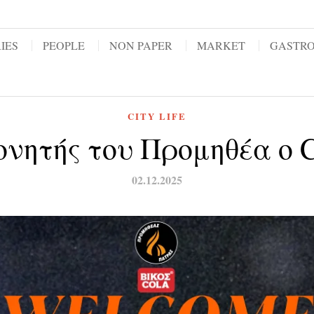
IES
PEOPLE
NON PAPER
MARKET
GASTR
CITY LIFE
νητής του Προμηθέα ο C
02.12.2025