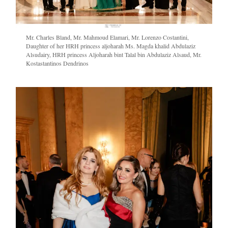
Mr. Charles Bland, Mr. Mahmoud Elamari, Mr. Lorenzo Costantini,
Daughter of her HRH princess aljoharah Ms. Magda khalid Abdulaziz
Alsudairy, HRH princess Aljoharah bint Talal bin Abdulaziz Alsaud, Mr.
Kostastantinos Dendrinos