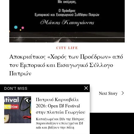
CITY LIFE
Αποκριάτικος «Χορός των Προέδρων» από
τον Εμπορικό και Εισαγωγικό Σύλλογο
Πατρών
DON'T MISS
Πλοήγηση
Previous Story
Next Story
άρθρων
Πατρινό Καρναβάλι
2026: Open DJ Festival
στην πλατεία Γεωργίου
Καταξιωμένοι DJs της Πάτρας
παρουσιάζουν επιλεγμένα DJ
sets και βάζουν την πόλη