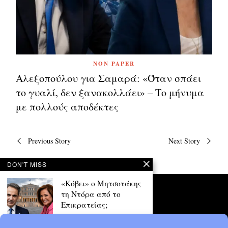
NON PAPER
Αλεξοπούλου για Σαμαρά: «Όταν σπάει
το γυαλί, δεν ξανακολλάει» – Το μήνυμα
με πολλούς αποδέκτες
Πλοήγηση
Previous Story
Next Story
άρθρων
DON'T MISS
«Κόβει» ο Μητσοτάκης
τη Ντόρα από το
Επικρατείας;
Έντονες συζητήσεις έχει
προκαλέσει δημοσίευμα που