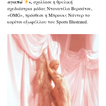
αγαπώ
»,
σχολίασε η θρυλική
σχεδιάστρια μόδας Ντονατέλα Βερσάτσε,
«OMG», πρόσθεσε η Μπρουκς Νάντερ το
κορίτσι εξωφύλλου του Sports Illustrated.