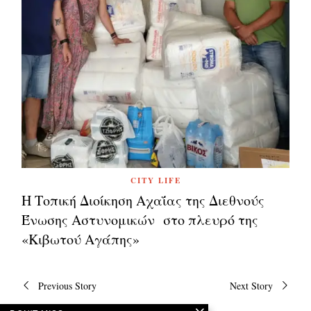
CITY LIFE
Η Τοπική Διοίκηση Αχαΐας της Διεθνούς
Ένωσης Αστυνομικών στο πλευρό της
«Κιβωτού Αγάπης»
Πλοήγηση
Previous Story
Next Story
άρθρων