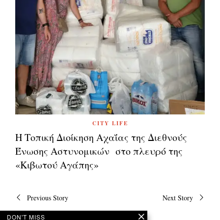
CITY LIFE
Η Τοπική Διοίκηση Αχαΐας της Διεθνούς
Ένωσης Αστυνομικών στο πλευρό της
«Κιβωτού Αγάπης»
Πλοήγηση
Previous Story
Next Story
άρθρων
DON'T MISS