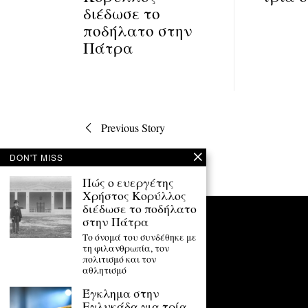
διέδωσε το
ποδήλατο στην
Πάτρα
Πλοήγηση
Previous Story
άρθρων
DON'T MISS
Πώς ο ευεργέτης
Χρήστος Κορύλλος
διέδωσε το ποδήλατο
στην Πάτρα
Το όνομά του συνδέθηκε με
τη φιλανθρωπία, τον
πολιτισμό και τον
αθλητισμό
Έγκλημα στην
Εγλυκάδα για τρία