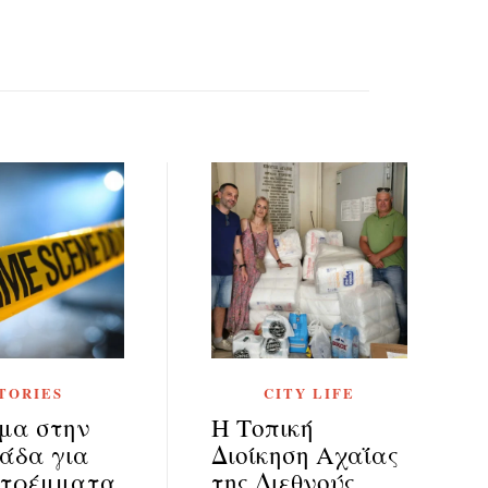
TORIES
CITY LIFE
μα στην
Η Τοπική
άδα για
Διοίκηση Αχαΐας
στρέμματα
της Διεθνούς