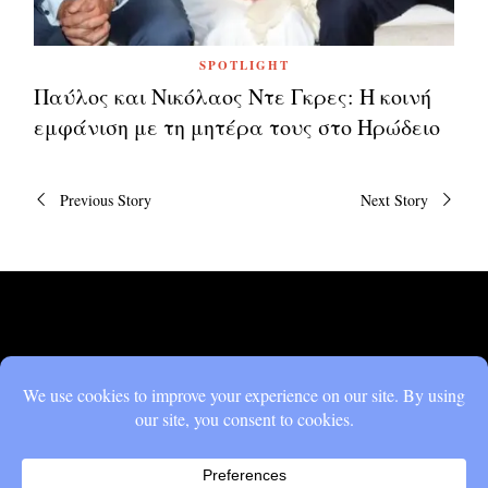
SPOTLIGHT
Παύλος και Νικόλαος Ντε Γκρες: Η κοινή
εμφάνιση με τη μητέρα τους στο Ηρώδειο
Πλοήγηση
Previous Story
Next Story
άρθρων
DON'T MISS
Παύλος και Νικόλαος
Ντε Γκρες: Η κοινή
εμφάνιση με τη μητέρα
τους στο Ηρώδειο