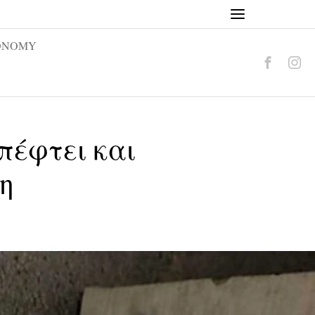
ONOMY
πέφτει και
η