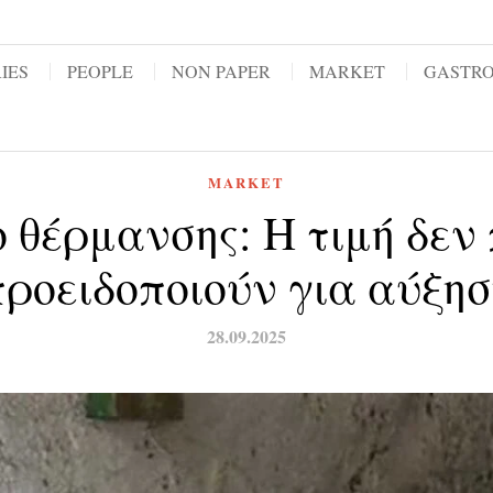
IES
PEOPLE
NON PAPER
MARKET
GASTR
MARKET
 θέρμανσης: Η τιμή δεν 
προειδοποιούν για αύξησ
28.09.2025