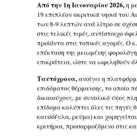
Από την 1η Ιανουαρίου 2026,
η μ
19 επιπλέον ακριτικά νησιά του Α
των 8-9 λεπτών ανά λίτρο σε σχέση
στις τελικές τιμές, αντίστοιχο όφ
προϊόντα στις τοπικές αγορές. Ο 
επέκταση της μειωμένης φορολόγησ
επικράτεια, ώστε να ωφεληθούν ό
Ταυτόχρονα,
ανοίγει η πλατφόρμ
επιδόματος θέρμανσης, το οποίο π
δικαιούχους, με συνολικό ύψος πλ
επίδομα καλύπτει όλες τις πηγές θ
καυσόξυλα, ρεύμα) και χορηγείται
κριτήρια, προσαρμοζόμενο στις και