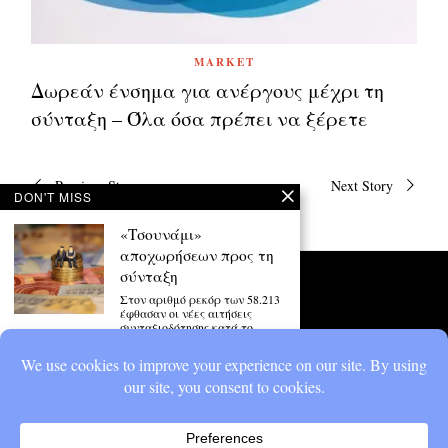
MARKET
Δωρεάν ένσημα για ανέργους μέχρι τη
σύνταξη – Όλα όσα πρέπει να ξέρετε
Πλοήγηση
Previous Story
Next Story
άρθρων
DON'T MISS
«Τσουνάμι»
αποχωρήσεων προς τη
σύνταξη
Στον αριθμό ρεκόρ των 58.213
έφθασαν οι νέες αιτήσεις
συνταξιοδότησης κατά το
Λάκης Γαβαλάς:
Ετοιμάζω τα χαρτιά
για τη σύνταξη ώστε να
πάρω 850 ευρώ,
ρώτησα αν πρόκειται