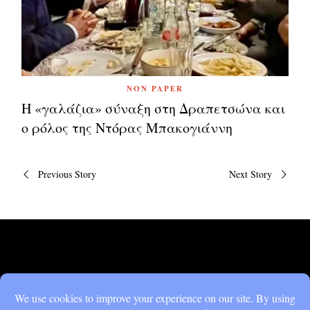
NON PAPER
Η «γαλάζια» σύναξη στη Δραπετσώνα και
ο ρόλος της Ντόρας Μπακογιάννη
Πλοήγηση
Previous Story
Next Story
άρθρων
DON'T MISS
Η «γαλάζια» σύναξη