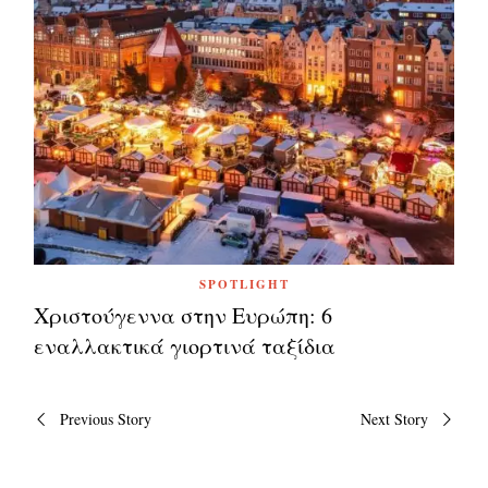
SPOTLIGHT
Χριστούγεννα στην Ευρώπη: 6
εναλλακτικά γιορτινά ταξίδια
Πλοήγηση
Previous Story
Next Story
άρθρων