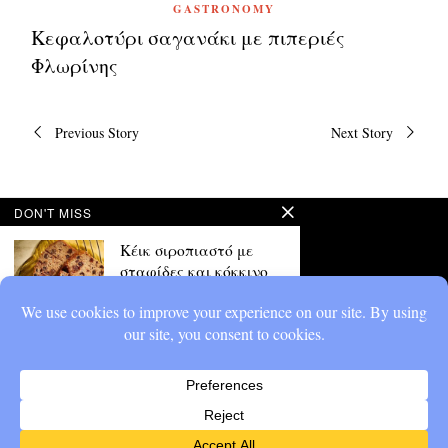
GASTRONOMY
Κεφαλοτύρι σαγανάκι με πιπεριές
Φλωρίνης
Πλοήγηση
Previous Story
Next Story
άρθρων
DON'T MISS
Κέικ σιροπιαστό με
σταφίδες και κόκκινο
κρασί
Διαφορετικό, ιδιαίτερο,
ξεχωριστό, μοναδικό,
ασυνήθιστο...
Κοτόπουλο κοκκινιστό,
με ξινομυζήθρα
Ο ορισμός του comfort food...