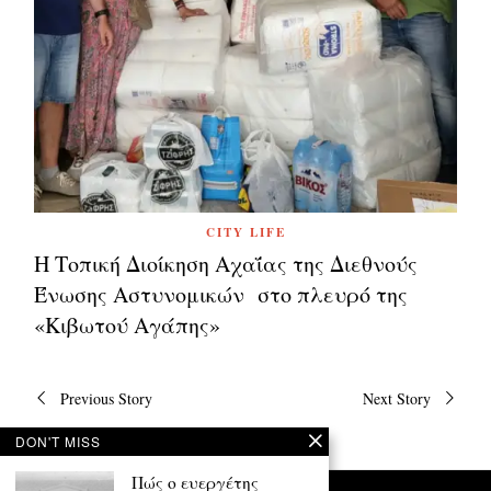
CITY LIFE
Η Τοπική Διοίκηση Αχαΐας της Διεθνούς
Ένωσης Αστυνομικών στο πλευρό της
«Κιβωτού Αγάπης»
Πλοήγηση
Previous Story
Next Story
άρθρων
DON'T MISS
Πώς ο ευεργέτης