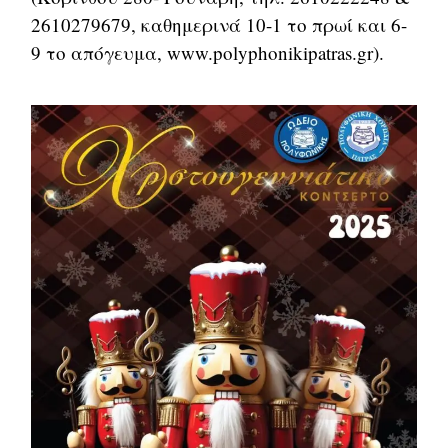
2610279679, καθημερινά 10-1 το πρωί και 6-
9 το απόγευμα, www.polyphonikipatras.gr).