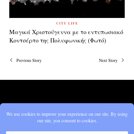
CITY LIFE
Μαγικά Χριστούγεννα με το εντυπωσιακό
Κοντσέρτο της Πολυφωνικής (Φωτό)
Πλοήγηση
Previous Story
Next Story
άρθρων
DON'T MISS
Μαγικά Χριστούγεννα
με το εντυπωσιακό
Κοντσέρτο της