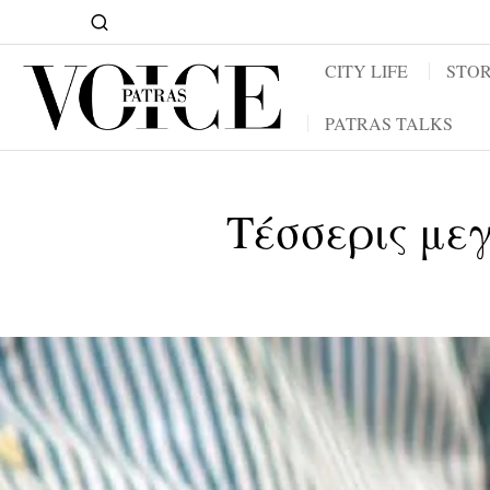
CITY LIFE
STOR
PATRAS TALKS
Tέσσερις μεγ