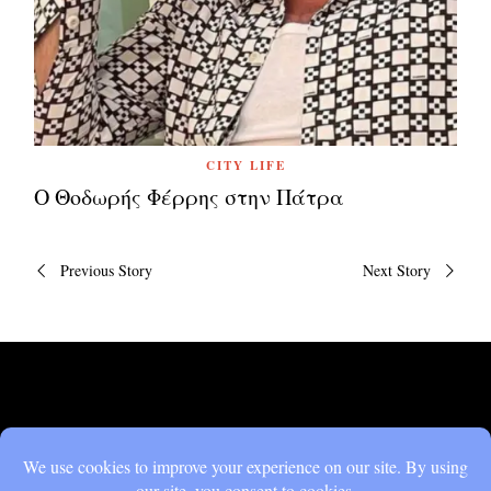
CITY LIFE
Ο Θοδωρής Φέρρης στην Πάτρα
Πλοήγηση
Previous Story
Next Story
άρθρων
DON'T MISS