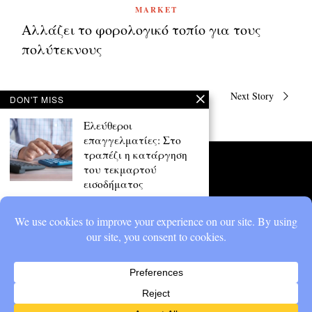
MARKET
Αλλάζει το φορολογικό τοπίο για τους
πολύτεκνους
Πλοήγηση
Previous Story
Next Story
DON'T MISS
άρθρων
Ελεύθεροι
επαγγελματίες: Στο
τραπέζι η κατάργηση
του τεκμαρτού
εισοδήματος
Με το βλέμμα στις κάλπες, στο
κυβερνητικό στρατόπεδο
αναγνωρίζουν ότι η
αποκατάσταση
Πώς θα μηδενίσετε τον
φόρο από ενοίκια – Οι
SOS κωδικοί στο E2
Τι πρέπει να προσέξουν οι
ιδιοκτήτες ακινήτων που