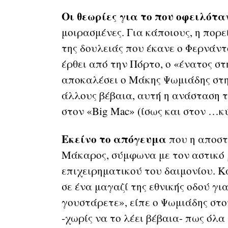
Οι θεωρίες για το που οφειλότ
μοιρασμένες. Για κάποιους, η πο
της δουλειάς που έκανε ο Φερνάντ
έρθει από την Πόρτο, ο «ένατος στ
αποκαλέσει ο Μάκης Ψωμιάδης στη
άλλους βέβαια, αυτή η ανάσταση 
στον «Big Mac» (ίσως και στον …κύ
Εκείνο το απόγευμα
που η αποστ
Μάκαρος, σύμφωνα με τον αστικό μ
επιχειρηματικού του δαιμονίου. 
σε ένα μαγαζί της εθνικής οδού για
γουστάρετε», είπε ο Ψωμιάδης στο
-χωρίς να το λέει βέβαια- πως όλα