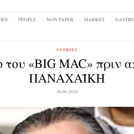
IES
PEOPLE
NON PAPER
MARKET
GASTR
STORIES
so του «BIG MAC» πριν α
ΠΑΝΑΧΑΪΚΗ
30.06.2026