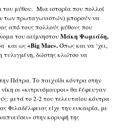
α του μύθου. Μια ιστορία που πολλοί
λην των πρωταγωνιστών) μπορούν να
ένας από τους πολλούς μύθους που
Μάκη Ψωμιάδη,
όνομα του αείμνηστου
«Big Mac».
σα και ως
Όπως και να ‘χει,
η τυλιγμένη, δώστης κλώτσο να
την Πάτρα. Το παιχνίδι κόντρα στην
 νίκη οι «κιτρινόμαυροι» θα ξέφευγαν
ύς: μετά το 2-2 του τελευταίου κόντρα
ας Φιλαδέλφειας είχε την ευκαιρία, με
ναπνεύσει» στην κορυφή της