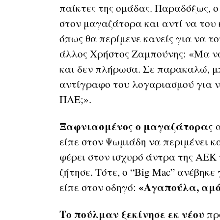
παίκτες της ομάδας. Παραδόξως, ο
στον μαγαζάτορα και αντί να του 
όπως θα περίμενε κανείς για να τ
άλλος Χρήστος Ζαμπούνης: «Μα ναι
και δεν πλήρωσα. Σε παρακαλώ, μπ
αντίγραφο του λογαριασμού για ν
ΠΑΕ;».
Ξαφνιασμένος ο μαγαζάτορας
α
είπε στον Ψωμιάδη να περιμένει κα
φέρει στον ισχυρό άντρα της ΑΕΚ
ζήτησε. Τότε, ο “Big Mac” ανέβηκ
«Αγαπούλα, αμό
είπε στον οδηγό:
Το πούλμαν ξεκίνησε εκ νέου
προ