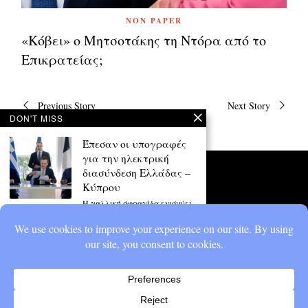
NON PAPER
«Κόβει» ο Μητσοτάκης τη Ντόρα από το
Επικρατείας;
Πλοήγηση
Previous Story
Next Story
άρθρων
DON'T MISS
Έπεσαν οι υπογραφές
για την ηλεκτρική
διασύνδεση Ελλάδας –
Κύπρου
Η γαλλική σφραγίδα ενισχύει
τις προϋποθέσεις και την
αξιοπιστία για την επιτάχυνση
Νέα ρύθμιση για τα
φιλοδωρήματα:
Αφορολόγητο έως 6.000
ευρώ
Στα 6.000 ευρώ τον χρόνο από