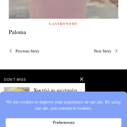
GASTRONOMY
Paloma
Πλοήγηση
Previous Story
Next Story
άρθρων
DON'T MISS
Κοκτέιλ με μανταρίνι,
χωρίς αλκοόλ
Μαζεύτηκαν πολλά
μανταρίνια στο ψυγείο;
Κοκτέιλ με μανταρίνι,
χωρίς αλκοόλ