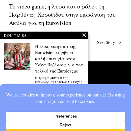
Το video game, η λύρα και ο ρόλος της
Παρθένας Χοροζίδου στην εμφάνιση του
Ακύλα για τη Eurovision
DON'T MISS
Πλοήγηση
Previous Story
Next Story
άρθρων
Η Dara, νικήτρια της
Eurovision ευχήθηκε
καλή επιτυχία στον
Σάσα Βεζένκοφ για τον
τελικό της Euroleague
Η τραγουδίστρια της
Βουλγαρίας έστειλε τις ευχές
της στον ΜVP της Euroleague
Ακύλας: Γεννήθηκα σε
μια μικρή πόλη στην
Ελλάδα ως queer αγόρι,
βίωσα bullying αλλά
ποτέ δεν τα παράτησα
Δεν είχα χρήματα, δεν είχα
διασυνδέσεις αλλά ποτέ δεν