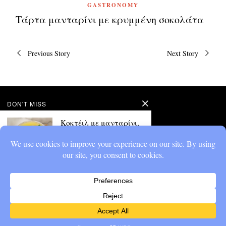
GASTRONOMY
Τάρτα μανταρίνι με κρυμμένη σοκολάτα
Πλοήγηση
Previous Story
Next Story
άρθρων
DON'T MISS
Κοκτέιλ με μανταρίνι,
χωρίς αλκοόλ
Μαζεύτηκαν πολλά
μανταρίνια στο ψυγείο;
Κοκτέιλ με μανταρίνι,
χωρίς αλκοόλ
Γεμάτο φρεσκάδα...