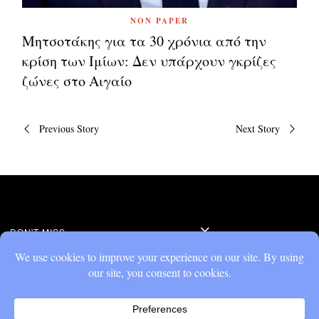
NON PAPER
Μητσοτάκης για τα 30 χρόνια από την
κρίση των Ιμίων: Δεν υπάρχουν γκρίζες
ζώνες στο Αιγαίο
Πλοήγηση
Previous Story
Next Story
άρθρων
DON'T MISS
Μητσοτάκης για τα 30
χρόνια από την κρίση
των Ιμίων: Δεν
υπάρχουν γκρίζες
ζώνες στο Αιγαίο