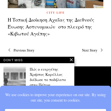
CITY LIFE
Η Τοπική Διοίκηση Αχαΐας της Διεθνούς
Ένωσης Αστυνομικών στο πλευρό της
«Κιβωτού Αγάπης»
Πλοήγηση
Previous Story
Next Story
άρθρων
DON'T MISS
Πώς ο ευεργέτης
Χρήστος Κορύλλος
διέδωσε το ποδήλατο
στην Πάτρα
Το όνομά του συνδέθηκε με τη
φιλανθρωπία, τον πολιτισμό
και τον αθλητισμό
Έγκλημα στην
Εγλυκάδα για τρία