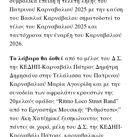
συμβολικά επειδή η τελετή λήξης του
Πατρινού Καρναβαλιού 2025 με την καύση
του Βασιλιά Καρνάβαλου σηματοδοτεί το
τέλος του Καρναβαλιού 2025 και
ταυτόχρονα την έναρξη του Καρναβαλιού
2026.
Το λάβαρο θα δοθεί
από το μέλος του Δ.Σ.
της ΚΕΔΗΠ-Καρναβάλι Πάτρας Δημήτρη
Δημησιάνο στην Τελάλισσα του Πατρινού
Καρναβαλιού Μαρία Αγουρίδη και με την
συνοδεία των αφρολάτιν κρουστών της
20μελούς ομάδας “Ritmo Loco Street Band”
από το Εργαστήρι Μουσικής “Ρυθμότοπος”
του Άκη Χατζημικέ ξεσηκώνοντας τους
πάντες σε χορό, μέλη του Δ.Σ. της ΚΕΔΗΠ-
Καρναβάλι Πάτρας, καρναβαλικών