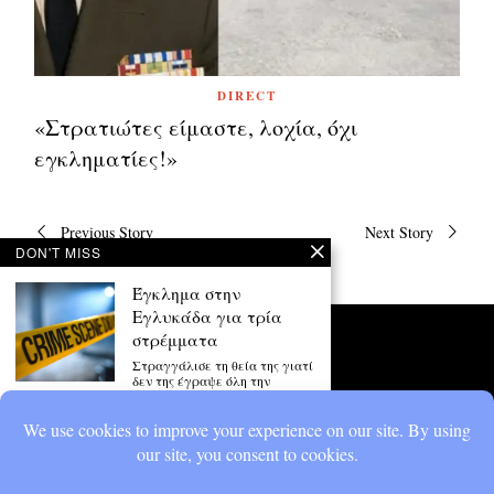
DIRECT
«Στρατιώτες είμαστε, λοχία, όχι
εγκληματίες!»
Πλοήγηση
Previous Story
Next Story
άρθρων
DON'T MISS
Έγκλημα στην
Εγλυκάδα για τρία
στρέμματα
Στραγγάλισε τη θεία της γιατί
δεν της έγραψε όλη την
περιουσία της
Η Τοπική Διοίκηση
Αχαΐας της Διεθνούς
Ένωσης Αστυνομικών