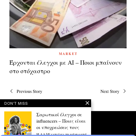
MARKET
Έρχονται έλεγχοι με ΑΙ – Ποιοι μπαίνουν
στο στόχαστρο
Πλοήγηση
Previous Story
Next Story
άρθρων
DON'T MISS
Σαρωτικοί έλεγχοι σε
influencers – Ποιες είναι
οι υποχρεώσεις τους
Η ΑΑΔΕ εντείνει τη μάχη κατά