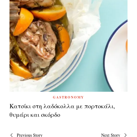
GASTRONOMY
Κατσίκι στη λαδόκολλα με πορτοκάλι,
θυμάρι και σκόρδο
Πλοήγηση
Previous Story
Next Story