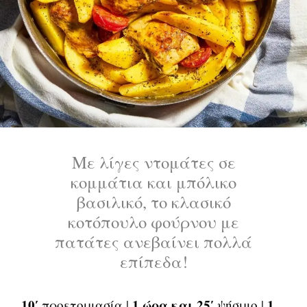
Με λίγες ντομάτες σε
κομμάτια και μπόλικο
βασιλικό, το κλασικό
κοτόπουλο φούρνου με
πατάτες ανεβαίνει πολλά
επίπεδα!
10′
1 ώρα και 25′
1
προετοιμασία |
ψήσιμο |