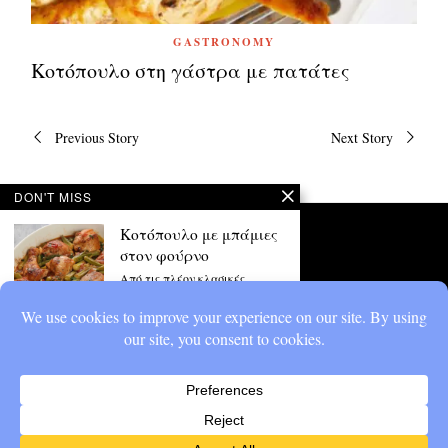
GASTRONOMY
Κοτόπουλο στη γάστρα με πατάτες
Πλοήγηση
Previous Story
Next Story
άρθρων
DON'T MISS
Κοτόπουλο με μπάμιες
στον φούρνο
Από τις πλέον κλασικές
ελληνικές συνταγές...
Κοτόπουλο με
πατατούλες
στρογγυλές και
μουστάρδα
Το κλασικό φουρνιστό
κοτόπουλο με πατάτες λίγο