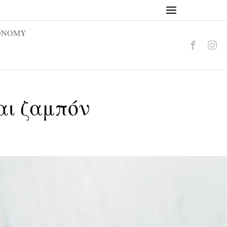
ONOMY
αι ζαμπόν