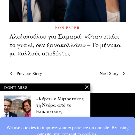
NON PAPER
Αλεξοπούλου για Σαμαρά: «Όταν σπάει
το γυαλί, δεν ξανακολλάει» – Το μήνυμα
με πολλούς αποδέκτες
Πλοήγηση
Previous Story
Next Story
άρθρων
DON'T MISS
«Κόβει» ο Μητσοτάκης
τη Ντόρα από το
Επικρατείας;
Έντονες συζητήσεις έχει
προκαλέσει δημοσίευμα που
θέλει τον Κυριάκο Μητσοτάκη
να αφήνει