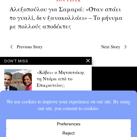
NON PAPER
Αλεξοπούλου για Σαμαρά: «Όταν σπάει
το γυαλί, δεν ξανακολλάει» – Το μήνυμα
με πολλούς αποδέκτες
Πλοήγηση
Previous Story
Next Story
άρθρων
DON'T MISS
«Κόβει» ο Μητσοτάκης
τη Ντόρα από το
Επικρατείας;
Έντονες συζητήσεις έχει
προκαλέσει δημοσίευμα που
θέλει τον Κυριάκο Μητσοτάκη
να αφήνει
Γιατί το Μαξίμου
καλύπτει Φαραντούρη
και Γεραπετρίτη;
Πολιτική θύελλα για το