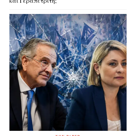
και Γεραπετρίτη;