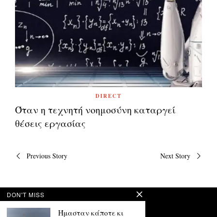
DIRECT
Όταν η τεχνητή νοημοσύνη καταργεί
θέσεις εργασίας
Πλοήγηση
Previous Story
Next Story
άρθρων
DON'T MISS
Ήμασταν κάποτε κι