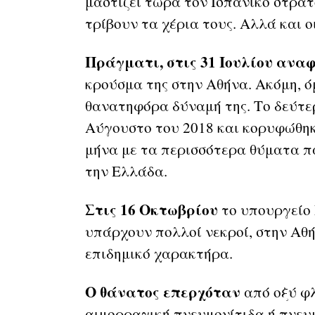
μαστίζει τώρα τον Ισπανικό στρατ
τρίβουν τα χέρια τους. Αλλά και ο
Πράγματι, στις 31 Ιουλίου ανα
κρούσμα της στην Αθήνα. Ακόμη, όμ
θανατηφόρα δύναμή της. Το δεύτερ
Αύγουστο του 2018 και κορυφώθηκ
μήνα με τα περισσότερα θύματα πα
την Ελλάδα.
Στις 16 Οκτωβρίου
το υπουργείο
υπάρχουν πολλοί νεκροί, στην Αθή
επιδημικό χαρακτήρα.
Ο θάνατος επερχόταν
από οξύ φλ
αιμορραγική πνευμονίτιδα ή πνευμ