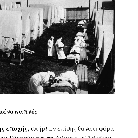
μένο καπνό;
ς εποχής,
υπήρξαν επίσης θανατηφόρα
ον Τύρναβο και τη Λάρισα, αλλά είναι