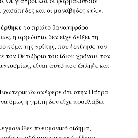
ό. Οι γιατροί και οι φαρμακοποιοί
ι χασάπηδες και οι μανάβηδες κτλ.».
φέρθηκε
το πρώτο θανατηφόρο
ως, η αρρώστια δεν είχε δείξει τη
ο κύμα της γρίπης, που ξεκίνησε τον
ε τον Οκτώβριο του ίδιου χρόνου, τον
γκοσμίως, είναι αυτό που έπληξε και
 Εσωτερικών ανέφερε ότι στην Πάτρα
να όμως η γρίπη δεν είχε προσλάβει
εγμονώδες πνευμονικό οίδημα,
ονία με οξύ αιμορραγικό οίδημα.