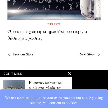
DIRECT
Όταν η τεχνητή νοημοσύνη καταργεί
θέσεις εργασίας
Πλοήγηση
Previous Story
Next Story
άρθρων
DON'T MISS
Ήμασταν κάποτε κι
εμείς στα πλοία του
Αγούδημου
Το να μπεις σε ένα βαπόρι του
Αγούδημου δεν ήταν
απαραίτητα θέμα