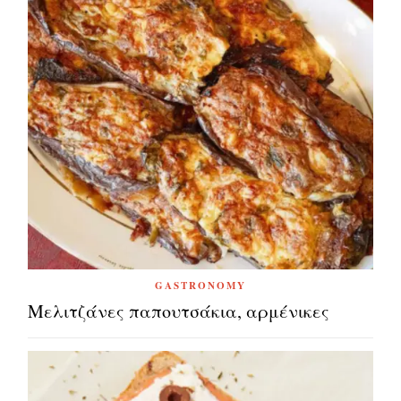
GASTRONOMY
Μελιτζάνες παπουτσάκια, αρμένικες