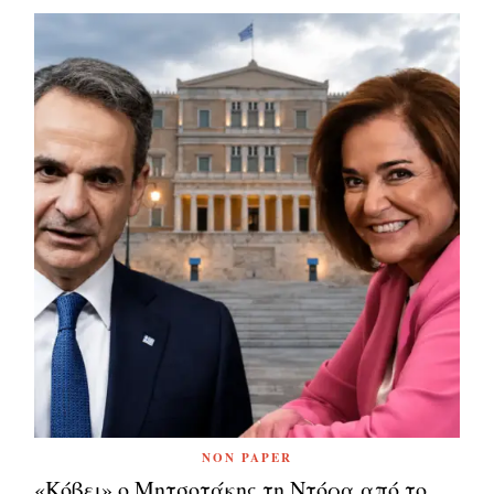
NON PAPER
«Κόβει» ο Μητσοτάκης τη Ντόρα από το