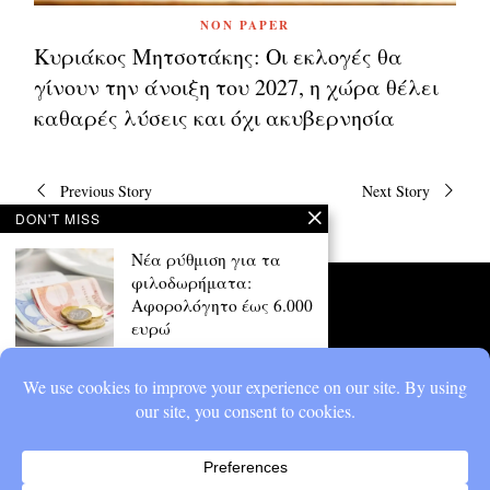
NON PAPER
Κυριάκος Μητσοτάκης: Οι εκλογές θα
γίνουν την άνοιξη του 2027, η χώρα θέλει
καθαρές λύσεις και όχι ακυβερνησία
Πλοήγηση
Previous Story
Next Story
άρθρων
DON'T MISS
Νέα ρύθμιση για τα
φιλοδωρήματα:
Αφορολόγητο έως 6.000
ευρώ
Στα 6.000 ευρώ τον χρόνο από
300 ευρώ τον μήνα θα
υπολογίζεται
«Κόβει» ο Μητσοτάκης
τη Ντόρα από το
Επικρατείας;